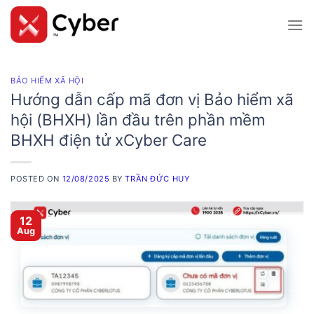
Skip
to
content
BẢO HIỂM XÃ HỘI
Hướng dẫn cấp mã đơn vị Bảo hiểm xã
hội (BHXH) lần đầu trên phần mềm
BHXH điện tử xCyber Care
POSTED ON
12/08/2025
BY
TRẦN ĐỨC HUY
12
Aug