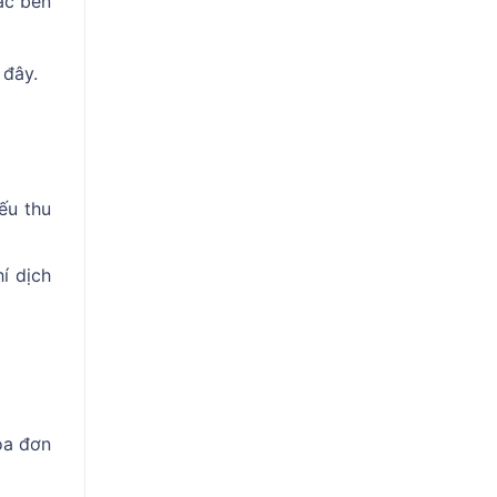
ác bên
 đây.
ếu thu
í dịch
óa đơn