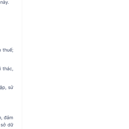
này.
 thuế;
i thác,
ập, sử
n, đảm
 sở dữ