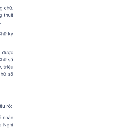
ng chữ.
g thuế
.
Chữ ký
i được
Chữ số
, triệu
chữ số
êu rõ:
á nhân
a Nghị