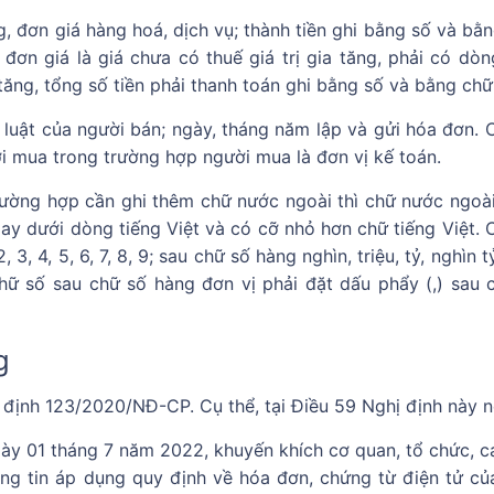
ng, đơn giá hàng hoá, dịch vụ; thành tiền ghi bằng số và bằ
 đơn giá là giá chưa có thuế giá trị gia tăng, phải có dòn
ia tăng, tổng số tiền phải thanh toán ghi bằng số và bằng chữ
 luật của người bán; ngày, tháng năm lập và gửi hóa đơn. 
i mua trong trường hợp người mua là đơn vị kế toán.
Trường hợp cần ghi thêm chữ nước ngoài thì chữ nước ngoà
ay dưới dòng tiếng Việt và có cỡ nhỏ hơn chữ tiếng Việt. 
 3, 4, 5, 6, 7, 8, 9; sau chữ số hàng nghìn, triệu, tỷ, nghìn tỷ
 chữ số sau chữ số hàng đơn vị phải đặt dấu phẩy (,) sau 
g
định 123/2020/NĐ-CP. Cụ thể, tại Điều 59 Nghị định này n
 ngày 01 tháng 7 năm 2022, khuyến khích cơ quan, tổ chức, c
ng tin áp dụng quy định về hóa đơn, chứng từ điện tử củ