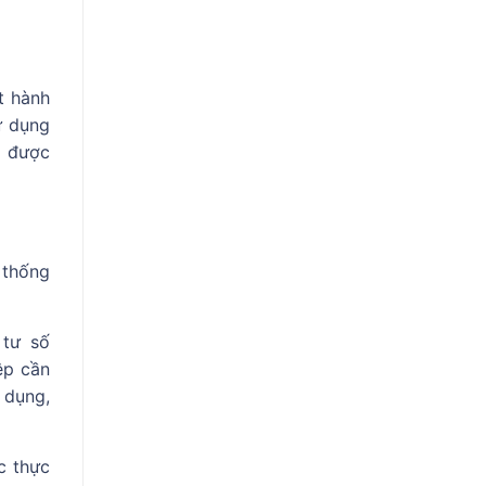
t hành
ử dụng
ì được
 thống
 tư số
ệp cần
 dụng,
c thực