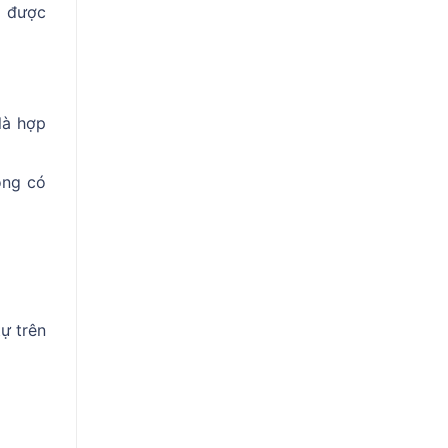
g được
à hợp
ông có
ự trên