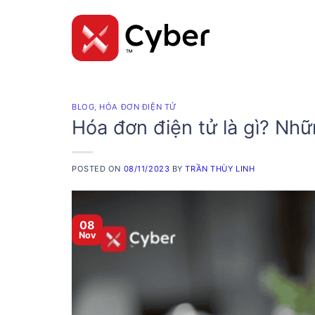
Skip
to
content
BLOG
,
HÓA ĐƠN ĐIỆN TỬ
Hóa đơn điện tử là gì? Như
POSTED ON
08/11/2023
BY
TRẦN THÙY LINH
08
Nov