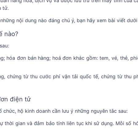
bán hàng hoá, dịch vụ và được lưu trữ trên máy tính của c
 tử.
 những nội dung nào đáng chú ý, bạn hãy xem bài viết dưới
́ nào?
 sau:
ng; hóa đơn bán hàng; hoá đơn khác gồm: tem, vé, thẻ, phi
g, chứng từ thu cước phí vận tải quốc tế, chứng từ thu ph
ơn điện tử
ổ chức, hộ kinh doanh cần lưu ý những nguyên tắc sau:
̣ thời gian và đảm bảo tính liên tục khi sử dụng. Mỗi số h