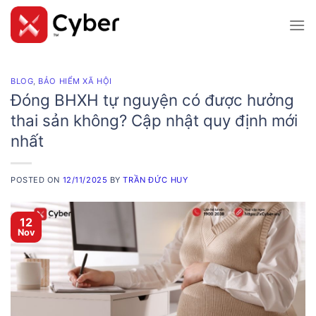
Skip
to
content
BLOG
,
BẢO HIỂM XÃ HỘI
Đóng BHXH tự nguyện có được hưởng
thai sản không? Cập nhật quy định mới
nhất
POSTED ON
12/11/2025
BY
TRẦN ĐỨC HUY
12
Nov