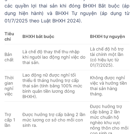
các quyền lợi thai sản khi đóng BHXH Bắt buộc (áp
dụng hiện hành) và BHXH Tự nguyện (áp dụng từ
01/7/2025 theo Luật BHXH 2024).
Tiêu
BHXH bắt buộc
BHXH tự nguyện
chí
Là chế độ hỗ trợ
Là chế độ thay thế thu nhập
Bản
tài chính một lần
khi người lao động nghỉ việc do
chất
(có hiệu lực từ
thai sản.
01/7/2025).
Lao động nữ được nghỉ tối
Thời
Không được nghỉ
thiểu 6 tháng hưởng trợ cấp
gian
việc và hưởng tiền
thai sản (tính bằng 100% mức
nghỉ
thai sản hàng
bình quân tiền lương đóng
việc
tháng.
BHXH).
Được hưởng trợ
cấp bằng 2 lần
Trợ
Được hưởng trợ cấp bằng 2 lần
mức chuẩn hộ
cấp 1
mức lương cơ sở cho mỗi con
nghèo khu vực
lần
sinh ra.
nông thôn cho mỗi
con sinh ra.