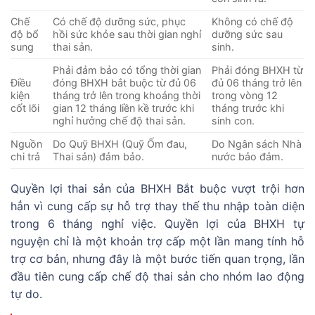
Chế
Có chế độ dưỡng sức, phục
Không có chế độ
độ bổ
hồi sức khỏe sau thời gian nghỉ
dưỡng sức sau
sung
thai sản.
sinh.
Phải đảm bảo có tổng thời gian
Phải đóng BHXH từ
Điều
đóng BHXH bắt buộc từ đủ 06
đủ 06 tháng trở lên
kiện
tháng trở lên trong khoảng thời
trong vòng 12
cốt lõi
gian 12 tháng liền kề trước khi
tháng trước khi
nghỉ hưởng chế độ thai sản.
sinh con.
Nguồn
Do Quỹ BHXH (Quỹ Ốm đau,
Do Ngân sách Nhà
chi trả
Thai sản) đảm bảo.
nước bảo đảm.
Quyền lợi thai sản của BHXH Bắt buộc vượt trội hơn
hẳn vì cung cấp sự hỗ trợ thay thế thu nhập toàn diện
trong 6 tháng nghỉ việc. Quyền lợi của BHXH tự
nguyện chỉ là một khoản trợ cấp một lần mang tính hỗ
trợ cơ bản, nhưng đây là một bước tiến quan trọng, lần
đầu tiên cung cấp chế độ thai sản cho nhóm lao động
tự do.