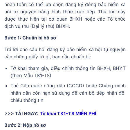
hoàn toàn có thể lựa chọn đăng ký đóng bảo hiểm xã
hội tự nguyện bằng hình thức trực tiếp. Thủ tục này
được thực hiện tại cơ quan BHXH hoặc các Tổ chức
dịch vụ thu (Đại lý thu) BHXH.
Bước 1: Chuẩn bị hồ sơ
Trả lời cho câu hỏi đăng ký bảo hiểm xã hội tự nguyện
cần những giấy tờ gì, bạn cần chuẩn bị:
Tờ khai tham gia, điều chỉnh thông tin BHXH, BHYT
(theo Mẫu TK1-TS)
Thẻ Căn cước công dân (CCCD) hoặc Chứng minh
nhân dân còn hạn sử dụng để cán bộ tiếp nhận đối
chiếu thông tin
>>> TẢI NGAY:
Tờ khai TK1-TS MIỄN PHÍ
Bước 2: Nộp hồ sơ