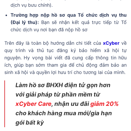
dịch vụ bưu chính).
Trường hợp nộp hồ sơ qua Tổ chức dịch vụ thu
(Đại lý thu):
Bạn sẽ nhận kết quả trực tiếp từ Tổ
chức dịch vụ nơi bạn đã nộp hồ sơ
Trên đây là toàn bộ hướng dẫn chi tiết của
xCyber
về
quy trình và thủ tục đăng ký bảo hiểm xã hội tự
nguyện. Hy vọng bài viết đã cung cấp thông tin hữu
ích, giúp bạn sớm tham gia để chủ động đảm bảo an
sinh xã hội và quyền lợi hưu trí cho tương lai của mình.
Làm hồ sơ BHXH điện tử gọn hơn
với giải pháp từ phần mềm từ
xCyber Care
, nhận ưu đãi
giảm 20%
cho khách hàng mua mới/gia hạn
gói bất kỳ