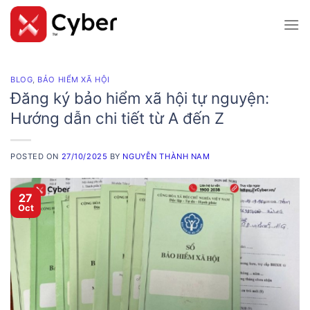
Skip
to
content
BLOG
,
BẢO HIỂM XÃ HỘI
Đăng ký bảo hiểm xã hội tự nguyện:
Hướng dẫn chi tiết từ A đến Z
POSTED ON
27/10/2025
BY
NGUYỄN THÀNH NAM
27
Oct