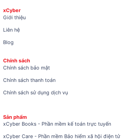
xCyber
Giới thiệu
Liên hệ
Blog
Chính sách
Chính sách bảo mật
Chính sách thanh toán
Chính sách sử dụng dịch vụ
Sản phẩm
xCyber Books - Phần mềm kế toán trực tuyến
xCyber Care - Phần mềm Bảo hiểm xã hội điện tử