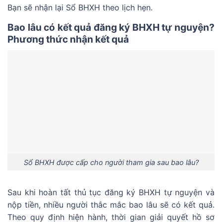
Bạn sẽ nhận lại Sổ BHXH theo lịch hẹn.
Bao lâu có kết quả đăng ký BHXH tự nguyện?
Phương thức nhận kết quả
Sổ BHXH được cấp cho người tham gia sau bao lâu?
Sau khi hoàn tất thủ tục đăng ký BHXH tự nguyện và
nộp tiền, nhiều người thắc mắc bao lâu sẽ có kết quả.
Theo quy định hiện hành, thời gian giải quyết hồ sơ