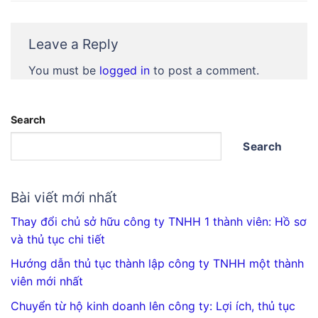
Leave a Reply
You must be
logged in
to post a comment.
Search
Search
Bài viết mới nhất
Thay đổi chủ sở hữu công ty TNHH 1 thành viên: Hồ sơ
và thủ tục chi tiết
Hướng dẫn thủ tục thành lập công ty TNHH một thành
viên mới nhất
Chuyển từ hộ kinh doanh lên công ty: Lợi ích, thủ tục