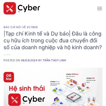
Skip
to
content
BÁO CHÍ NÓI VỀ XCYBER
|Tạp chí Kinh tế và Dự báo| Đâu là công
cụ hữu ích trong cuộc đua chuyển đổi
số của doanh nghiệp và hộ kinh doanh?
POSTED ON
06/03/2024
BY
TRẦN THÙY LINH
06
Mar