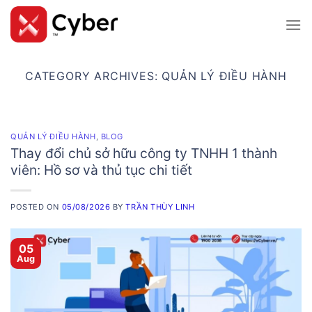
Skip
to
content
CATEGORY ARCHIVES:
QUẢN LÝ ĐIỀU HÀNH
QUẢN LÝ ĐIỀU HÀNH
,
BLOG
Thay đổi chủ sở hữu công ty TNHH 1 thành
viên: Hồ sơ và thủ tục chi tiết
POSTED ON
05/08/2026
BY
TRẦN THÙY LINH
05
Aug