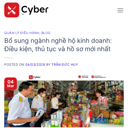
Skip
to
content
QUẢN LÝ ĐIỀU HÀNH
,
BLOG
Bổ sung ngành nghề hộ kinh doanh:
Điều kiện, thủ tục và hồ sơ mới nhất
POSTED ON
04/03/2026
BY
TRẦN ĐỨC HUY
04
Mar