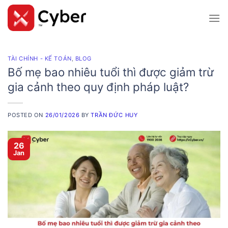
Skip
to
content
TÀI CHÍNH - KẾ TOÁN
,
BLOG
Bố mẹ bao nhiêu tuổi thì được giảm trừ
gia cảnh theo quy định pháp luật?
POSTED ON
26/01/2026
BY
TRẦN ĐỨC HUY
26
Jan