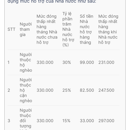
dụng mức hỗ trợ của Nhà nước như sau:
Tỷ lệ
Mức đóng
Số tiền
Mức đóng
phần
thấp nhất
Nhà
thấp nhất
Người
trăm
hàng
nước
hàng
STT
tham
Nhà
tháng Nhà
hỗ trợ
tháng khi
gia
nước
nước chưa
hàng
Nhà nước
hỗ trợ
hỗ trợ
tháng
hỗ trợ
(%)
Người
thuộc
1
330.000
30%
99.000
231.000
hộ
nghèo
Người
thuộc
2
hộ
330.000
25%
82.500
247.500
cận
nghèo
Người
thuộc
3
đối
330.000
15%
33.000
297.000
tượng