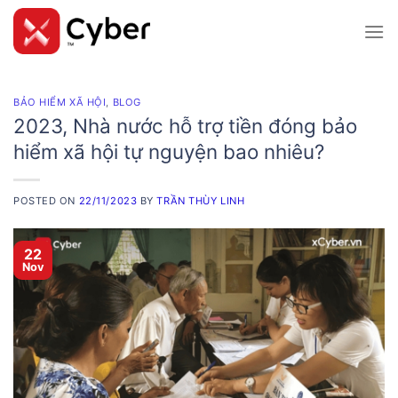
Skip
to
content
BẢO HIỂM XÃ HỘI
,
BLOG
2023, Nhà nước hỗ trợ tiền đóng bảo
hiểm xã hội tự nguyện bao nhiêu?
POSTED ON
22/11/2023
BY
TRẦN THÙY LINH
22
Nov