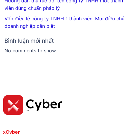
Hướng dẫn thủ tục đổi tên công ty TNHH một thành
viên đúng chuẩn pháp lý
Vốn điều lệ công ty TNHH 1 thành viên: Mọi điều chủ
doanh nghiệp cần biết
Bình luận mới nhất
No comments to show.
xCyber