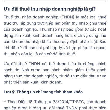
Ưu đãi thuế thu nhập doanh nghiệp là gì?
Thuế thu nhập doanh nghiệp (TNDN) là một loại thuế
trực thu, áp dụng trực tiếp lên phần thu nhập chịu thuế
của doanh nghiệp. Thu nhập này bao gồm từ các hoạt
động sản xuất, kinh doanh hàng hóa, dịch vụ cũng như
các khoản thu nhập khác theo quy định pháp luật. Sau
khi đã trừ đi các chi phí hợp lý và hợp pháp liên quan,
thu nhập còn lại là căn cứ để tính thuế.
Ưu đãi thuế TNDN có thể được hiểu là những chính
sách do Nhà nước ban hành nhằm giảm thiểu gánh
nặng thuế cho doanh nghiệp, từ đó thúc đẩy đầu tư và
phát triển sản xuất, kinh doanh.
Lưu ý: Thông tin chỉ mang tính tham khảo
– Theo Điều 18 Thông tư 78/2014/TT-BTC, các doanh
nghiệp được hưởng ưu đãi thuế TNDN phải thực hiện