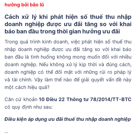
hưởng bởi bão lũ
Cách xử lý khi phát hiện số thuế thu nhập
doanh nghiệp được ưu đãi tăng so với khai
báo ban đầu trong thời gian hưởng ưu đãi
Trong quá trình kinh doanh, việc phát hiện số thuế thu
nhập doanh nghiệp được ưu đãi tăng so với khai báo
ban đầu là tình huống không mong muốn đối với nhiều
doanh nghiệp. Nếu không xử lý kịp thời và đúng cách,
doanh nghiệp có thể đối mặt với những rủi ro pháp lý
và tài chính. Vậy làm thế nào để giải quyết vấn đề này
một cách hiệu quả?
Căn cứ khoản
10 Điều 22 Thông tư 78/2014/TT-BTC
có quy định như sau:
Điều kiện áp dụng ưu đãi thuế thu nhập doanh nghiệp
…