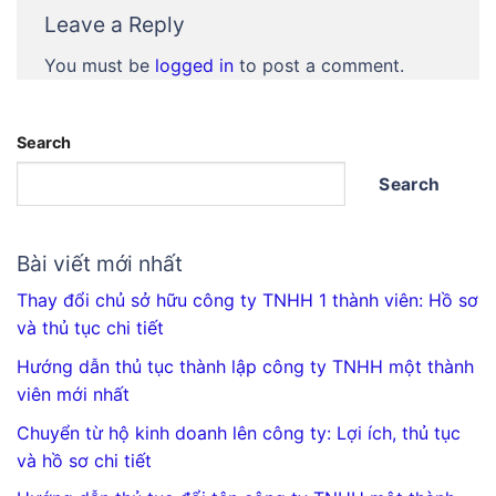
Leave a Reply
You must be
logged in
to post a comment.
Search
Search
Bài viết mới nhất
Thay đổi chủ sở hữu công ty TNHH 1 thành viên: Hồ sơ
và thủ tục chi tiết
Hướng dẫn thủ tục thành lập công ty TNHH một thành
viên mới nhất
Chuyển từ hộ kinh doanh lên công ty: Lợi ích, thủ tục
và hồ sơ chi tiết