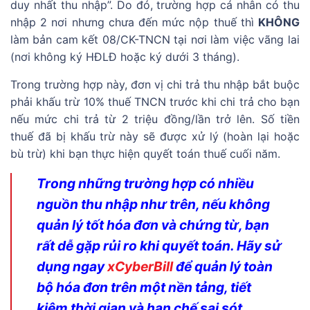
duy nhất thu nhập”. Do đó, trường hợp cá nhân có thu
nhập 2 nơi nhưng chưa đến mức nộp thuế thì
KHÔNG
làm bản cam kết 08/CK-TNCN tại nơi làm việc vãng lai
(nơi không ký HĐLĐ hoặc ký dưới 3 tháng).
Trong trường hợp này, đơn vị chi trả thu nhập bắt buộc
phải khấu trừ 10% thuế TNCN trước khi chi trả cho bạn
nếu mức chi trả từ 2 triệu đồng/lần trở lên. Số tiền
thuế đã bị khấu trừ này sẽ được xử lý (hoàn lại hoặc
bù trừ) khi bạn thực hiện quyết toán thuế cuối năm.
Trong những trường hợp có nhiều
nguồn thu nhập như trên, nếu không
quản lý tốt hóa đơn và chứng từ, bạn
rất dễ gặp rủi ro khi quyết toán. Hãy sử
dụng ngay
xCyberBill
để quản lý toàn
bộ hóa đơn trên một nền tảng, tiết
kiệm thời gian và hạn chế sai sót.