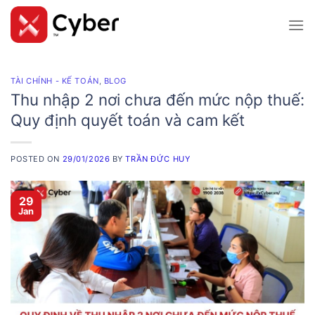
Skip
to
content
TÀI CHÍNH - KẾ TOÁN
,
BLOG
Thu nhập 2 nơi chưa đến mức nộp thuế:
Quy định quyết toán và cam kết
POSTED ON
29/01/2026
BY
TRẦN ĐỨC HUY
29
Jan