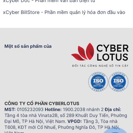
xCyber Doc - Phần mềm văn bản điện tử
xCyber BillStore - Phần mềm quản lý hóa đơn đầu vào
Một số sản phẩm của
CÔNG TY CỔ PHẦN CYBERLOTUS
MST:
0105232093
Hotline:
1900.2038 nhánh 2
Địa chỉ:
Tầng 4 tòa nhà Vinata2B, số 289 Khuất Duy Tiến, Phường
Đại Mỗ, TP Hà Nội, Việt Nam.
VPGD:
Tầng 3, Tòa nhà
T608, KĐT mới Cổ Nhuế, Phường Nghĩa Đô, TP Hà Nội,