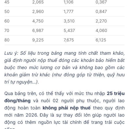
45
2,065
1,106
0,367
50
2,960
1,777
0,847
60
4,750
3,510
2,270
70
6,987
5,437
4,060
80
9,225
7,675
6,125
Lưu ý: Số liệu trong bảng mang tính chất tham khảo,
giả định người nộp thuế đóng các khoản bảo hiểm bắt
buộc theo mức lương cơ bản và không bao gồm các
khoản giảm trừ khác (như đóng góp từ thiện, quỹ hưu
trí tự nguyện…).
Qua bảng trên, có thể thấy với mức thu nhập
25 triệu
đồng/tháng
và nuôi 02 người phụ thuộc, người lao
động hoàn toàn
không phải nộp thuế
theo quy định
mới năm 2026. Đây là sự thay đổi lớn giúp người lao
động có thêm nguồn lực tài chính để trang trải cuộc