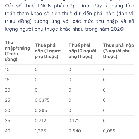
đến số thuế TNCN phải nộp. Dưới đây là bảng tính
toán tham khảo số tiền thuế dự kiến phải nộp (đơn vị:
triệu đồng) tương ứng với các mức thu nhập và số
lượng người phụ thuộc khác nhau trong năm 2026:
Thu
Thuế phải
Thuế phải
Thuế phải nộp
nhập/tháng
nộp (1 người
nộp (2 người
(3 người phụ
(Triệu
phụ thuộc)
phụ thuộc)
thuộc)
đồng)
10
0
0
0
15
0
0
0
20
0
0
0
25
0,0375
0
0
30
0,265
0
0
35
0,712
0,171
0
40
1,365
0,540
0,085