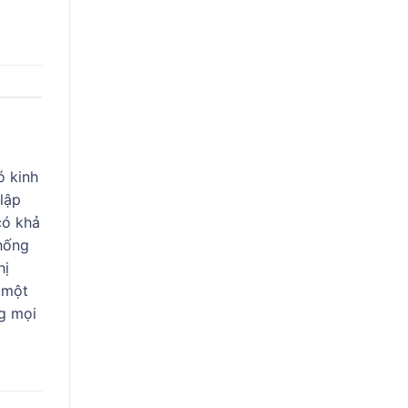
ó kinh
 lập
có khả
thống
hị
 một
ng mọi