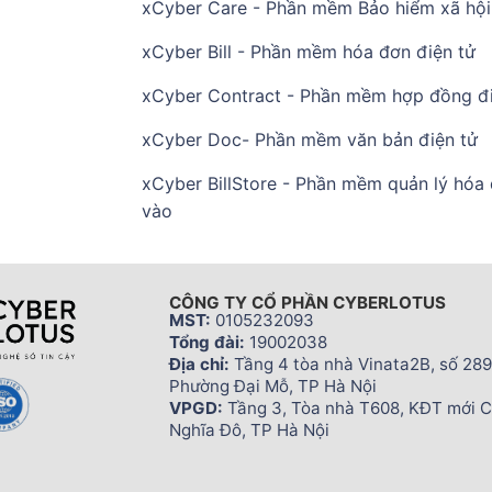
xCyber Care - Phần mềm Bảo hiểm xã hội 
xCyber Bill - Phần mềm hóa đơn điện tử
xCyber Contract - Phần mềm hợp đồng đi
xCyber Doc- Phần mềm văn bản điện tử
xCyber BillStore - Phần mềm quản lý hóa
vào
CÔNG TY CỔ PHẦN CYBERLOTUS
MST:
0105232093
Tổng đài:
19002038
Địa chỉ:
Tầng 4 tòa nhà Vinata2B, số 289
Phường Đại Mỗ, TP Hà Nội
VPGD:
Tầng 3, Tòa nhà T608, KĐT mới 
Nghĩa Đô, TP Hà Nội