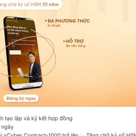
nh tạo lập và ký kết hợp đồng
i ngày
 xCyber Contract-1000 trở lên
Tặng chữ ký số HS