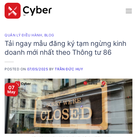
Skip
to
content
QUẢN LÝ ĐIỀU HÀNH
,
BLOG
Tải ngay mẫu đăng ký tạm ngừng kinh
doanh mới nhất theo Thông tư 86
POSTED ON
07/05/2025
BY
TRẦN ĐỨC HUY
07
May