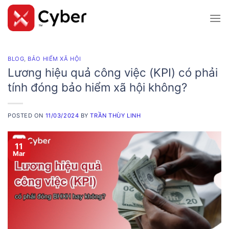
Skip
to
content
BLOG
,
BẢO HIỂM XÃ HỘI
Lương hiệu quả công việc (KPI) có phải
tính đóng bảo hiểm xã hội không?
POSTED ON
11/03/2024
BY
TRẦN THÙY LINH
11
Mar