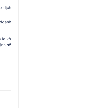
o dịch
 doanh
 là vô
ịnh sẽ