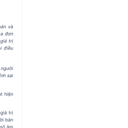
bán và
óa đơn
giá trị
i điều
 người
ỉnh sai
t hiện
iá trị
ười bán
 số âm