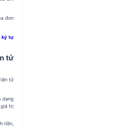
óa đơn
 ký tự
n tử
iện tử
h dạng
iá trị
 tiền,