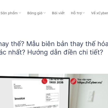
Sản phẩm
Bảng giá
Bài viết
Hỗ trợ
Về xCybe
hay thế? Mẫu biên bản thay thế hó
ác nhất? Hướng dẫn điền chi tiết?