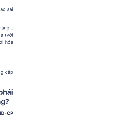
ác sai
tháng…
a (với
ới hóa
ng cấp
phải
ng?
/NĐ-CP