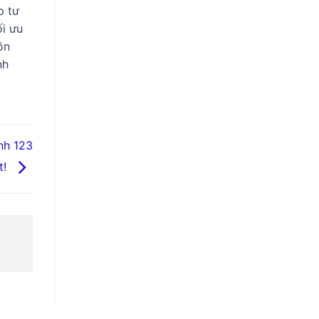
p tư
ối ưu
ôn
nh
nh 123
t!