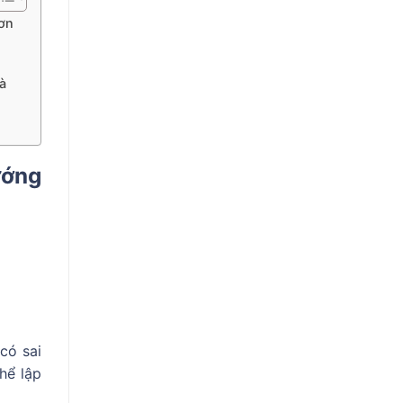
đơn
à
ướng
có sai
thể lập