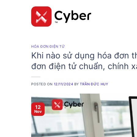
Skip
to
content
HÓA ĐƠN ĐIỆN TỬ
Khi nào sử dụng hóa đơn t
đơn điện tử chuẩn, chính x
POSTED ON
12/11/2024
BY
TRẦN ĐỨC HUY
12
Nov