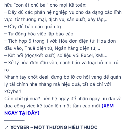
hữu “con át chủ bài” cho mọi Kế toán:
– Đẩy đủ các phân hệ nghiệp vụ cho đa dạng các lĩnh
vực: từ thương mại, dịch vụ, sản xuất, xây lắp,…
– Đầy đủ báo cáo quản trị
– Tự động hóa việc lập báo cáo
– Tích hợp 5 trong 1 với: Hóa đơn điện tử, Hóa đơn
đầu vào, Thuế điện tử, Ngân hàng điện tử,…
– Kết nối (đọc/kết xuất) số liệu với Excel, XML…
– Xử lý hóa đơn đầu vào, cảnh báo và loại bỏ mọi rủi
ro
Nhanh tay chốt deal, đừng bỏ lỡ cơ hội vàng để quản
lý tài chính nhẹ nhàng mà hiệu quả, tất cả chỉ với
xCyber!
Còn chờ gì nữa? Liên hệ ngay để nhận ngay ưu đãi và
đưa công việc kế toán lên một tầm cao mới
(XEM
NGAY TẠI ĐÂY)
————-
📍
XCYBER – MỘT THƯƠNG HIỆU THUỘC