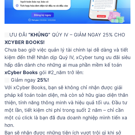
ƯU ĐÃI
“KHỦNG”
QÚY IV – GIẢM NGAY 25% CHO
XCYBER BOOKS!
Chưa bao giờ việc quản lý tài chính lại dễ dàng và tiết
kiệm đến thế! Nhân dịp Quý IV, xCyber tung ưu đãi siêu
hấp dẫn dành cho những ai mua phần mềm kế toán
xCyber Books
gói
#2_năm
trở lên:
Giảm ngay
25%!
Với xCyber Books, bạn sẽ không chỉ nhận được giải
pháp kế toán toàn diện, mà còn sở hữu giao diện thân
thiện, tính năng thông minh và hiệu quả tối ưu. Đầu tư
một lần, tiết kiệm chi phí trong suốt 2 năm – chỉ cần
một cú click là bạn đã đưa doanh nghiệp mình tiến xa
hơn.
Bạn sẽ nhận được những tiện ích vượt trội gì khi sở