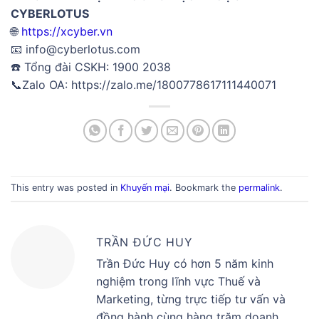
CYBERLOTUS
🌐
https://xcyber.vn
📧 info@cyberlotus.com
☎️ Tổng đài CSKH: 1900 2038
📞Zalo OA: https://zalo.me/1800778617111440071
This entry was posted in
Khuyến mại
. Bookmark the
permalink
.
TRẦN ĐỨC HUY
Trần Đức Huy có hơn 5 năm kinh
nghiệm trong lĩnh vực Thuế và
Marketing, từng trực tiếp tư vấn và
đồng hành cùng hàng trăm doanh