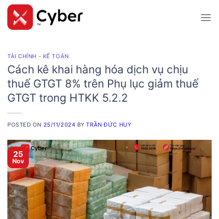
Skip
to
content
TÀI CHÍNH - KẾ TOÁN
Cách kê khai hàng hóa dịch vụ chịu
thuế GTGT 8% trên Phụ lục giảm thuế
GTGT trong HTKK 5.2.2
POSTED ON
25/11/2024
BY
TRẦN ĐỨC HUY
25
Nov