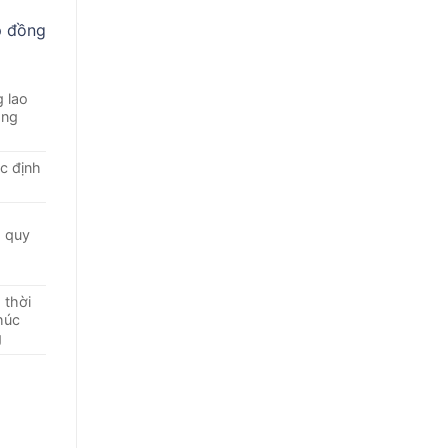
p đồng
 lao
ông
c định
 quy
 thời
húc
g