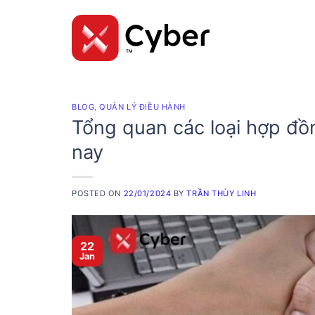
Skip
to
content
BLOG
,
QUẢN LÝ ĐIỀU HÀNH
Tổng quan các loại hợp đồ
nay
POSTED ON
22/01/2024
BY
TRẦN THÙY LINH
22
Jan