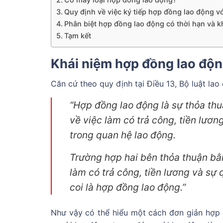
Quy định về việc ký tiếp hợp đồng lao động v
Phân biệt hợp đồng lao động có thời hạn và k
Tạm kết
Khái niệm hợp đồng lao độ
Căn cứ theo quy định tại Điều 13, Bộ luật l
“Hợp đồng lao động là sự thỏa th
về việc làm có trả công, tiền lươn
trong quan hệ lao động.
Trường hợp hai bên thỏa thuận bằn
làm có trả công, tiền lương và sự 
coi là hợp đồng lao động.”
Như vậy có thể hiểu một cách đơn giản hợp 