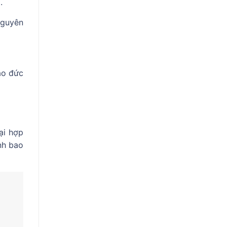
.
nguyên
ạo đức
ại hợp
nh bao