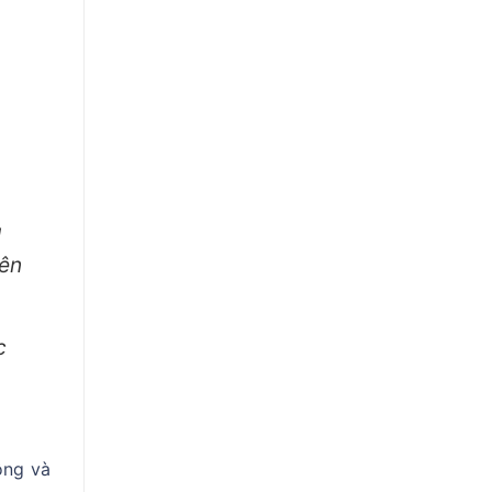
g
bên
c
ộng và