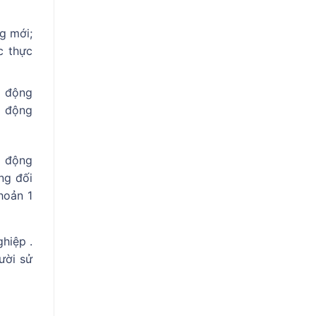
g mới;
c thực
o động
o động
o động
ng đối
hoản 1
hiệp .
ười sử