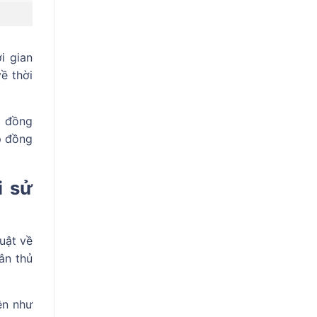
i gian
ề thời
p đồng
p đồng
i sử
uật về
ân thủ
ện như