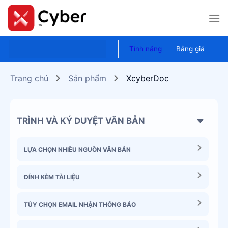
Skip
to
content
Tính năng
Bảng giá
Trang chủ
Sản phẩm
XcyberDoc
TRÌNH VÀ KÝ DUYỆT VĂN BẢN
LỰA CHỌN NHIỀU NGUỒN VĂN BẢN
ĐÍNH KÈM TÀI LIỆU
TÙY CHỌN EMAIL NHẬN THÔNG BÁO